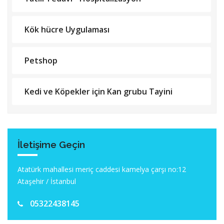
Kök hücre Uygulaması
Petshop
Kedi ve Köpekler için Kan grubu Tayini
İletişime Geçin
Atatürk mahallesi meriç caddesi kamelya çarşı no:12
Ataşehir / İstanbul
05322438145