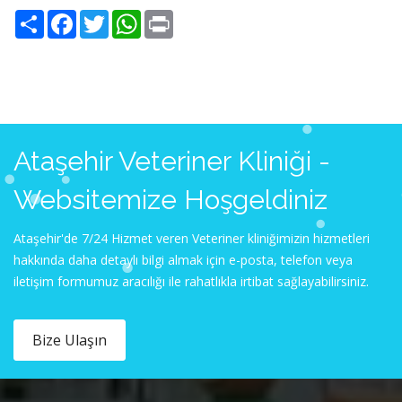
Share
Facebook
Twitter
WhatsApp
Print
Ataşehir Veteriner Kliniği -
Websitemize Hoşgeldiniz
Ataşehir'de 7/24 Hizmet veren Veteriner kliniğimizin hizmetleri
hakkında daha detaylı bilgi almak için e-posta, telefon veya
iletişim formumuz aracılığı ile rahatlıkla irtibat sağlayabilirsiniz.
Bize Ulaşın