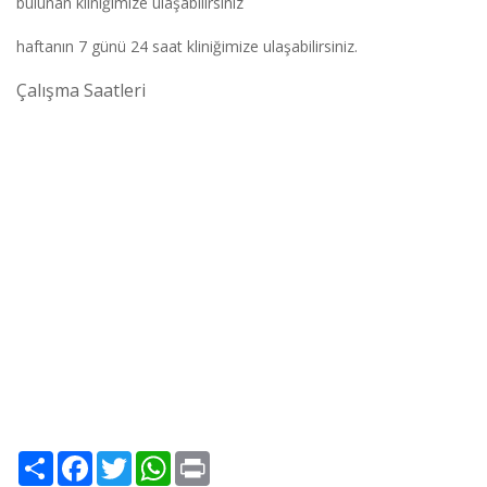
bulunan kliniğimize ulaşabilirsiniz
haftanın 7 günü 24 saat kliniğimize ulaşabilirsiniz.
Çalışma Saatleri
Pazartesi
: 7/24
Açık
Salı
: 7/24
Açık
Çarşamba
: 7/24
Açık
Perşembe
: 7/24
Açık
Cuma:
7/24
Açık
Cumartesi:
7/24
Açık
Pazar:
7/24
Açık
Share
Facebook
Twitter
WhatsApp
Print