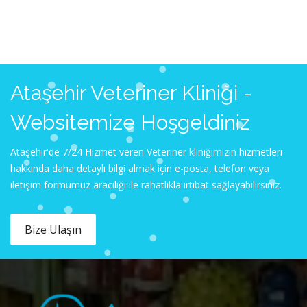
Ataşehir Veteriner Kliniği -
Websitemize Hoşgeldiniz
Ataşehir'de 7/24 Hizmet veren Veteriner kliniğimizin hizmetleri
hakkında daha detaylı bilgi almak için e-posta, telefon veya
iletişim formumuz aracılığı ile rahatlıkla irtibat sağlayabilirsiniz.
Bize Ulaşın