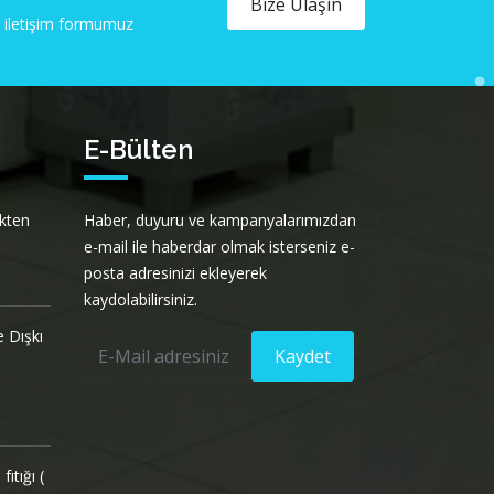
Bize Ulaşın
ya iletişim formumuz
E-Bülten
ekten
Haber, duyuru ve kampanyalarımızdan
e-mail ile haberdar olmak isterseniz e-
posta adresinizi ekleyerek
kaydolabilirsiniz.
 Dışkı
Kaydet
ıtığı (