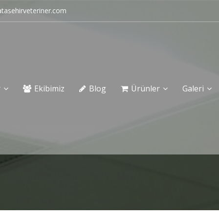
tasehirveteriner.com
r
Ekibimiz
Blog
Ürünler
Galeri