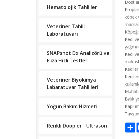
Dostlar
Hematolojik Tahliller
Propla
köpek v
mamala
Veteriner Tahlil
Köpeğin
Laboratuvarı
Kedi ve
yağmurd
SNAPshot Dx Analizörü ve
Kedi ve
Eliza Hızlı Testler
makasla
Kediler
Kediler
Veteriner Biyokimya
kullanı
Labaratuvar Tahlilleri
Muhabbe
Balık ye
Yoğun Bakım Hizmeti
Kaplumb
Tavşan,
S
Renkli Doopler - Ultrason