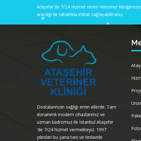
Ataşehir'de 7/24 Hizmet veren Veteriner kliniğimizin
aracılığı ile rahatlıkla irtibat sağlayabilirsiniz.
M
Ataş
Hizm
Proj
Ürün
Dostalarınızın sağlığı emin ellerde. Tam
donanımlı modern cihazlarımız ve
Pake
uzman kadromuz ile İstanbul Ataşehir
Foto
'de 7/24 hizmet vermekteyiz. 1997
yılından bu yana tanı ve tedavide
Blog