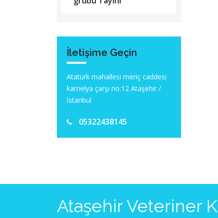
grubu Tayini
İletişime Geçin
Atatürk mahallesi meriç caddesi
kamelya çarşı no:12 Ataşehir /
İstanbul
05322438145
Ataşehir Veteriner 