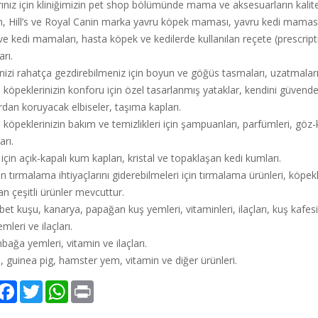
ınız için kliniğimizin pet shop bölümünde mama ve aksesuarların kaliteli 
n, Hill’s ve Royal Canin marka yavru köpek maması, yavru kedi mamas
e kedi mamaları, hasta köpek ve kedilerde kullanılan reçete (prescript
rı.
izi rahatça gezdirebilmeniz için boyun ve göğüs tasmaları, uzatmaları,
 köpeklerinizin konforu için özel tasarlanmış yataklar, kendini güvende
an koruyacak elbiseler, taşıma kapları.
 köpeklerinizin bakım ve temizlikleri için şampuanları, parfümleri, göz-ku
rı.
 için açık-kapalı kum kapları, kristal ve topaklaşan kedi kumları.
in tırmalama ihtiyaçlarını giderebilmeleri için tırmalama ürünleri, köpekle
lan çeşitli ürünler mevcuttur.
t kuşu, kanarya, papağan kuş yemleri, vitaminleri, ilaçları, kuş kafesi 
mleri ve ilaçları.
ağa yemleri, vitamin ve ilaçları.
 guinea pig, hamster yem, vitamin ve diğer ürünleri.
hare
Facebook
Twitter
WhatsApp
Print