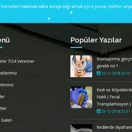
 hizmetleri hakkında daha detaylı bilgi almak için e-posta, telefon ve
enü
Popüler Yazılar
Kısırlaştırma gerç
ehir 7/24 Veteriner
gerekli mi ?
etlerimiz
12-11-2018 23:10
elerimiz
Kedi ve Köpeklerde
ler
Nakli ( Fecal
Transplantasyon )
tler
25-12-2018 22:37
 Galeri
Kedilerde diyafram f