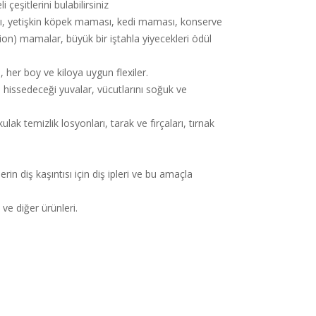
çeşitlerini bulabilirsiniz
ı, yetişkin köpek maması, kedi maması, konserve
ion) mamalar, büyük bir iştahla yiyecekleri ödül
 her boy ve kiloya uygun flexiler.
 hissedeceği yuvalar, vücutlarını soğuk ve
lak temizlik losyonları, tarak ve fırçaları, tırnak
rin diş kaşıntısı için diş ipleri ve bu amaçla
ve diğer ürünleri.