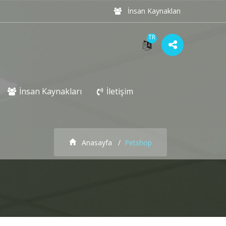
İnsan Kaynakları
TR
İnsan Kaynakları
İletişim
Anasayfa
Petshop