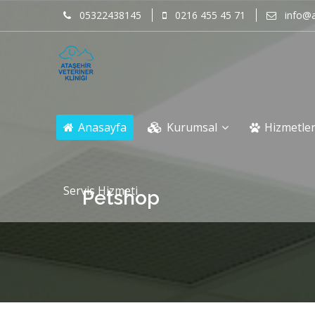
05322438145
0216 455 45 71
info@a
Anasayfa
Kurumsal
Hizmetle
Servis Hizmeti
Petshop