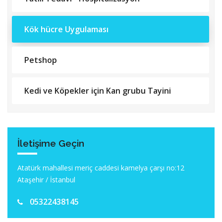
Kök hücre Uygulaması
Petshop
Kedi ve Köpekler için Kan grubu Tayini
İletişime Geçin
Atatürk mahallesi meriç caddesi kamelya çarşı no:12
Ataşehir / İstanbul
05322438145