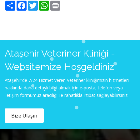
Share
Facebook
Twitter
WhatsApp
Print
Ataşehir Veteriner Kliniği -
Websitemize Hoşgeldiniz
Ataşehir'de 7/24 Hizmet veren Veteriner kliniğimizin hizmetleri
hakkında daha detaylı bilgi almak için e-posta, telefon veya
iletişim formumuz aracılığı ile rahatlıkla irtibat sağlayabilirsiniz.
Bize Ulaşın