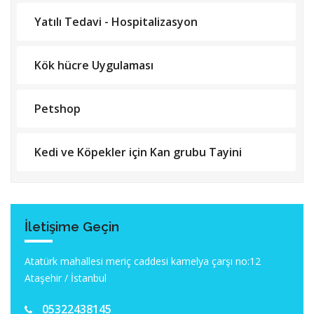
Yatılı Tedavi - Hospitalizasyon
Kök hücre Uygulaması
Petshop
Kedi ve Köpekler için Kan grubu Tayini
İletişime Geçin
Atatürk mahallesi meriç caddesi kamelya çarşı no:12
Ataşehir / İstanbul
05322438145