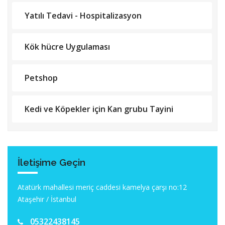
Yatılı Tedavi - Hospitalizasyon
Kök hücre Uygulaması
Petshop
Kedi ve Köpekler için Kan grubu Tayini
İletişime Geçin
Atatürk mahallesi meriç caddesi kamelya çarşı no:12
Ataşehir / İstanbul
05322438145