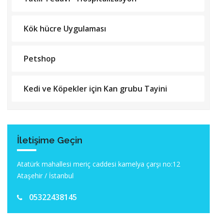
Kök hücre Uygulaması
Petshop
Kedi ve Köpekler için Kan grubu Tayini
İletişime Geçin
Atatürk mahallesi meriç caddesi kamelya çarşı no:12
Ataşehir / İstanbul
05322438145