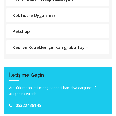
Kök hücre Uygulaması
Petshop
Kedi ve Köpekler için Kan grubu Tayini
İletişime Geçin
Atatürk mahallesi meriç caddesi kamelya çarşı no:12
Ataşehir / İstanbul
05322438145