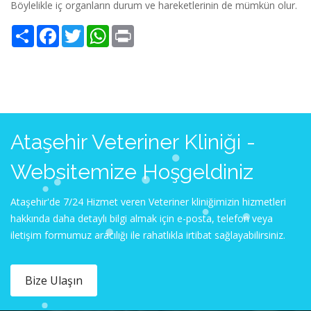
Böylelikle iç organların durum ve hareketlerinin de mümkün olur.
Share
Facebook
Twitter
WhatsApp
Print
Ataşehir Veteriner Kliniği -
Websitemize Hoşgeldiniz
Ataşehir'de 7/24 Hizmet veren Veteriner kliniğimizin hizmetleri
hakkında daha detaylı bilgi almak için e-posta, telefon veya
iletişim formumuz aracılığı ile rahatlıkla irtibat sağlayabilirsiniz.
Bize Ulaşın