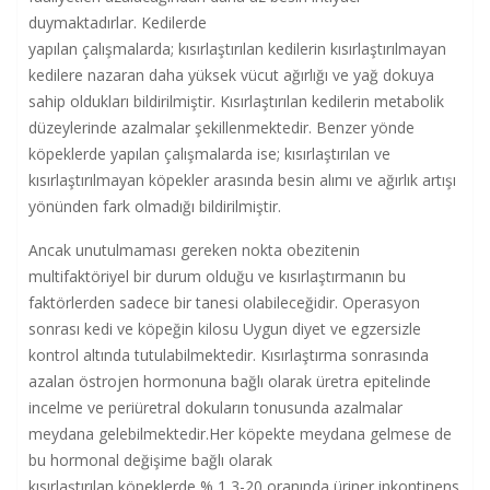
duymaktadırlar. Kedilerde
yapılan çalışmalarda; kısırlaştırılan kedilerin kısırlaştırılmayan
kedilere nazaran daha yüksek vücut ağırlığı ve yağ dokuya
sahip oldukları bildirilmiştir. Kısırlaştırılan kedilerin metabolik
düzeylerinde azalmalar şekillenmektedir. Benzer yönde
köpeklerde yapılan çalışmalarda ise; kısırlaştırılan ve
kısırlaştırılmayan köpekler arasında besin alımı ve ağırlık artışı
yönünden fark olmadığı bildirilmiştir.
Ancak unutulmaması gereken nokta obezitenin
multifaktöriyel bir durum olduğu ve kısırlaştırmanın bu
faktörlerden sadece bir tanesi olabileceğidir. Operasyon
sonrası kedi ve köpeğin kilosu Uygun diyet ve egzersizle
kontrol altında tutulabilmektedir. Kısırlaştırma sonrasında
azalan östrojen hormonuna bağlı olarak üretra epitelinde
incelme ve periüretral dokuların tonusunda azalmalar
meydana gelebilmektedir.Her köpekte meydana gelmese de
bu hormonal değişime bağlı olarak
kısırlaştırılan köpeklerde % 1,3-20 oranında üriner inkontinens