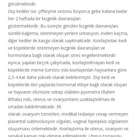
görülmektedir.
Dişi kediler ise; çiftleşme sezonu boyunca gebe kalana kadar
her 2 haftada bir kızgınlık davranışları
göstermektedir. Bu süreçte görülen kızgınlık davranışları;
sürekli bağırma, istenmeyen yerlere ürinasyon, evden kaçma,
diğer kediler ile kavga olarak sayılmaktadır. Kısırlaştırılan kedi
ve köpeklerde istenmeyen kızgınlık davranışları ve
hormonlara bağlı olarak oluşan stres engellenmektedir.
Ayrıca; yapılan birçok çalışmada, kısırlaştırılmayan kedi ve
köpeklerde meme tümörü riski kısırlaştırılan hayvanlara göre
2,5-4 kat daha yüksek olarak belirlenmiştir. Dişi kedi ve
köpeklerde ileri yaşlarda hormonal etkiye bağlı olarak oluşan
ve hayvanın ölümüne sebep olabilen pyometra (Rahim
iltihabı) riski, uterus ve ovaryumların uzaklaştırılması ile
ortadan kaldırılmaktadır. Ek
olarak; ovaryum tümörleri, medikal tedaviye cevap vermeyen
plasental subinvolusyon olguları, vaginal hiperplazi olgularının
oluşumunu önlemektedir. Kısırlaştırma ile uterus, ovaryum ve
servikal kanser riski elimine edilmektedir. Uterus torsiyonu,