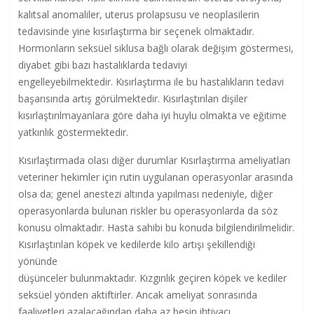
kalıtsal anomaliler, uterus prolapsusu ve neoplasilerin
tedavisinde yine kısırlaştırma bir seçenek olmaktadır.
Hormonların seksüel siklusa bağlı olarak değişim göstermesi,
diyabet gibi bazı hastalıklarda tedaviyi
engelleyebilmektedir. Kısırlaştırma ile bu hastalıkların tedavi
başarısında artış görülmektedir. Kısırlaştırılan dişiler
kısırlaştırılmayanlara göre daha iyi huylu olmakta ve eğitime
yatkınlık göstermektedir.
Kısırlaştırmada olası diğer durumlar Kısırlaştırma ameliyatları
veteriner hekimler için rutin uygulanan operasyonlar arasında
olsa da; genel anestezi altında yapılması nedeniyle, diğer
operasyonlarda bulunan riskler bu operasyonlarda da söz
konusu olmaktadır. Hasta sahibi bu konuda bilgilendirilmelidir.
Kısırlaştırılan köpek ve kedilerde kilo artışı şekillendiği
yönünde
düşünceler bulunmaktadır. Kızgınlık geçiren köpek ve kediler
seksüel yönden aktiftirler. Ancak ameliyat sonrasında
faaliyetleri azalacağından daha az besin ihtiyacı